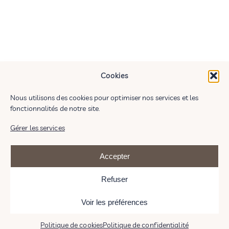
Cookies
Nous utilisons des cookies pour optimiser nos services et les
fonctionnalités de notre site.
Gérer les services
Œuvres traditionnelles et numériques : © Judith Gillet EI
Accepter
Ornements visuels : images anciennes
ou illustrations par
Judith Gillet.
Refuser
Politique de confidentialité
Instagram
Voir les préférences
Mentions Légales
Politique de cookies
Politique de confidentialité